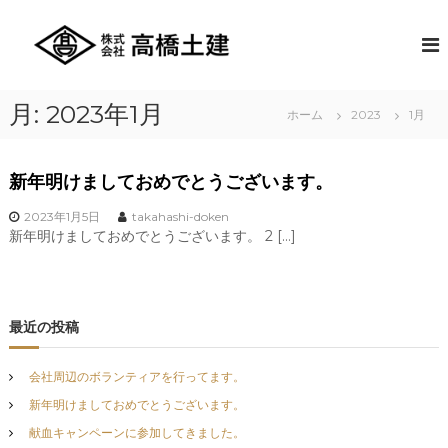
コ
ン
株
創
業
テ
式
以
ン
会
来
ツ
社
長
月:
2023年1月
へ
ホーム
2023
1月
年
高
ス
に
橋
キ
わ
土
た
ッ
新年明けましておめでとうございます。
り
プ
建
培
2023年1月5日
takahashi-doken
っ
新年明けましておめでとうございます。 2 […]
た
豊
富
な
技
最近の投稿
術
と
ア
会社周辺のボランティアを行ってます。
イ
新年明けましておめでとうございます。
デ
ィ
献血キャンペーンに参加してきました。
ア