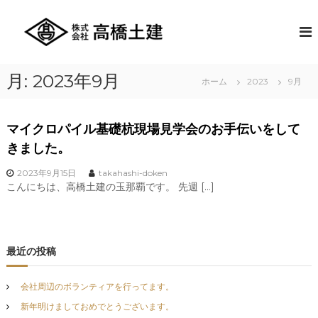
コ
ン
株
創
業
テ
式
以
ン
会
来
ツ
社
長
月:
2023年9月
へ
ホーム
2023
9月
年
高
ス
に
橋
キ
わ
土
た
ッ
マイクロパイル基礎杭現場見学会のお手伝いをして
り
プ
建
きました。
培
っ
2023年9月15日
takahashi-doken
た
こんにちは、高橋土建の玉那覇です。 先週 […]
豊
富
な
技
術
最近の投稿
と
ア
イ
会社周辺のボランティアを行ってます。
デ
ィ
新年明けましておめでとうございます。
ア