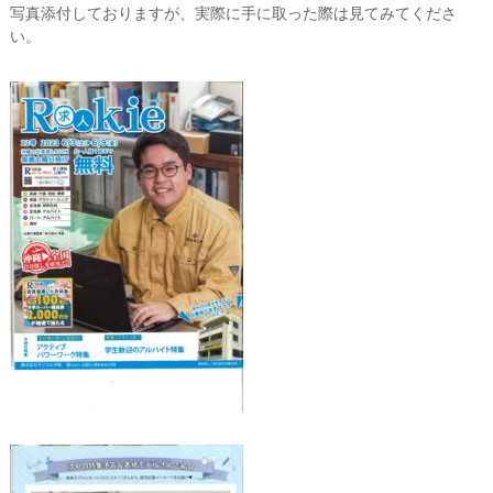
写真添付しておりますが、実際に手に取った際は見てみてくださ
で
こ
い。
れ
か
ら
も
地
域
の
発
展
に
貢
献