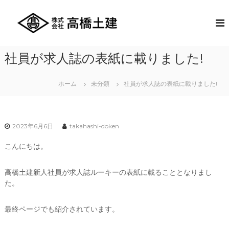
コ
ン
株
創
業
テ
式
以
ン
会
来
ツ
社
長
社員が求人誌の表紙に載りました!
へ
年
高
ス
に
橋
キ
わ
ホーム
未分類
社員が求人誌の表紙に載りました!
土
た
ッ
り
プ
建
培
っ
た
2023年6月6日
takahashi-doken
豊
富
こんにちは。
な
技
術
高橋土建新人社員が求人誌ルーキーの表紙に載ることとなりまし
と
た。
ア
イ
デ
最終ページでも紹介されています。
ィ
ア