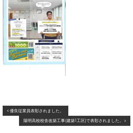
投
優良従業員表彰されました。
陽明高校校舎改築工事(建築1工区)で表彰されました。
稿