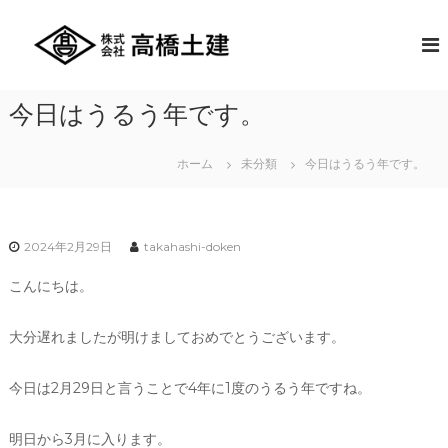
コ
ン
株
創
業
テ
式
以
ン
会
来
ツ
社
長
今日はうるう年です。
へ
年
高
ス
に
橋
キ
わ
ホーム
未分類
今日はうるう年です。
土
た
ッ
り
プ
建
培
っ
た
2024年2月29日
takahashi-doken
豊
富
こんにちは。
な
技
術
大分遅れましたが明けましておめでとうございます。
と
ア
今日は2月29日と言うことで4年に1度のうるう年ですね。
イ
デ
ィ
明日から3月に入ります。
ア