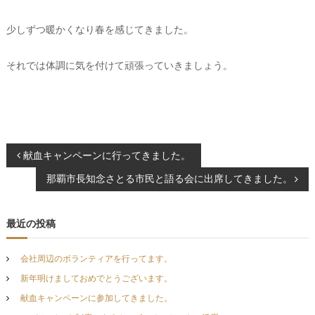
で
こ
少しずつ暖かくなり春を感じてきました。
れ
か
ら
それでは体調に気を付けて頑張っていきましょう。
も
地
域
の
発
展
に
投
献血キャンペーンに行ってきました。
貢
献
那覇市長知念さとる市民と語る会に出席してきました。
稿
ナ
最近の投稿
ビ
会社周辺のボランティアを行ってます。
ゲ
新年明けましておめでとうございます。
献血キャンペーンに参加してきました。